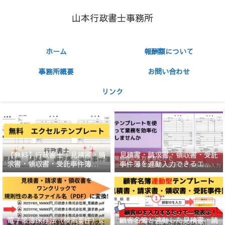
山本行政書士事務所
ホーム
報酬額について
事務所概要
お問い合わせ
リンク
【無料】行政書士「見積書・請
見積書・請求書・領収書・受託
求書・領収書・受託事件簿」エ
事件簿を連動入力できるエクセ
クセルテンプレート
ルテンプレート（ひな形）
顧客名簿と連動した見積書・請
電子帳簿保存法（検索要件）に