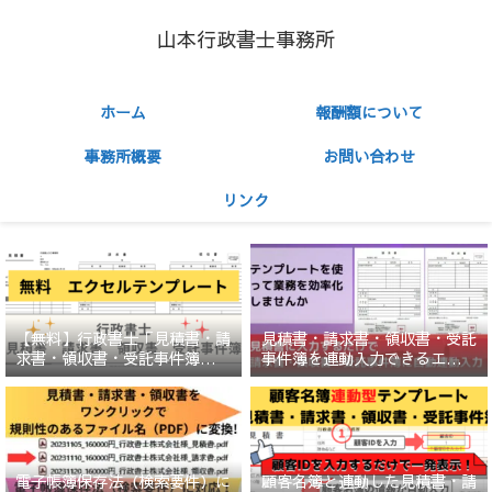
山本行政書士事務所
ホーム
報酬額について
事務所概要
お問い合わせ
リンク
【無料】行政書士「見積書・請
見積書・請求書・領収書・受託
求書・領収書・受託事件簿」エ
事件簿を連動入力できるエクセ
クセルテンプレート
ルテンプレート（ひな形）
顧客名簿と連動した見積書・請
電子帳簿保存法（検索要件）に