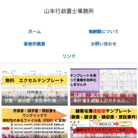
山本行政書士事務所
ホーム
報酬額について
事務所概要
お問い合わせ
リンク
【無料】行政書士「見積書・請
見積書・請求書・領収書・受託
求書・領収書・受託事件簿」エ
事件簿を連動入力できるエクセ
クセルテンプレート
ルテンプレート（ひな形）
顧客名簿と連動した見積書・請
電子帳簿保存法（検索要件）に