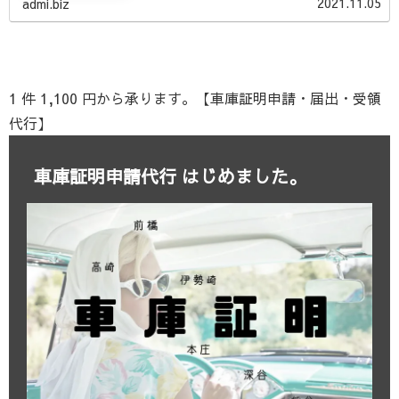
2021.11.05
admi.biz
要！といったお悩みをお持ちの方は是非、山本行政書士事務
所に車庫証明申請・取得代行をご依頼ください。
1 件 1,100 円から承ります。【車庫証明申請・届出・受領
代行】
車庫証明申請代行 はじめました。