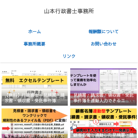
山本行政書士事務所
ホーム
報酬額について
事務所概要
お問い合わせ
リンク
【無料】行政書士「見積書・請
見積書・請求書・領収書・受託
求書・領収書・受託事件簿」エ
事件簿を連動入力できるエクセ
クセルテンプレート
ルテンプレート（ひな形）
顧客名簿と連動した見積書・請
電子帳簿保存法（検索要件）に