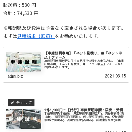
郵送料：530 円
合計：74,530 円
※報酬額及び費用は予告なく変更される場合があります。
まずは
見積請求（無料）
をお勧めいたします。
【車庫証明専用】「ネット見積り」兼「ネット申
込」フォーム
車庫証明申請代行に関する見積り依頼やお申込みは、【車庫
証明専用】「ネット見積り」兼「ネット申込」フォームから
お願いいたします。
2021.03.15
admi.biz
1件1,100円～【代行】車庫証明申請・届出・受領
本庄警察署(本庄市)、児玉警察署(旧児玉町)、深谷警察署(深
谷市)、寄居警察署(寄居町)、熊谷警察署(熊谷市)、伊勢崎警
察署(伊勢崎市)、高崎警察署(高崎市)、前橋東警察署(前橋
市)、前橋警察署(前橋市)、太田警察署(太田市)の各署への車
庫証明申請は、山本行政書士事務所にお任せください。平日
は車庫証明を申請する時間が取れない！だけど車庫証明は必